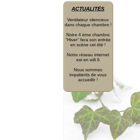
ACTUALITÉS
Ventilateur silencieux
dans chaque chambre !
Notre 4 ème chambre
"Hiver" fera son entrée
en scène cet été !
Notre réseau internet
est en wifi 6
Nous sommes
impatients de vous
accueillir !