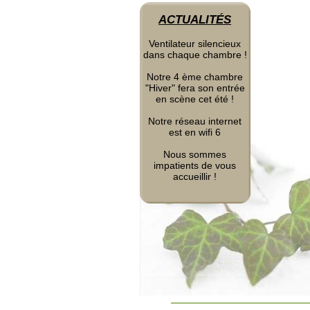
ACTUALITÉS
Ventilateur silencieux
dans chaque chambre !
Notre 4 ème chambre
"Hiver" fera son entrée
en scène cet été !
Notre réseau internet
est en wifi 6
Nous sommes
impatients de vous
accueillir !