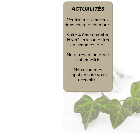
ACTUALITÉS
Ventilateur silencieux
dans chaque chambre !
Notre 4 ème chambre
"Hiver" fera son entrée
en scène cet été !
Notre réseau internet
est en wifi 6
Nous sommes
impatients de vous
accueillir !