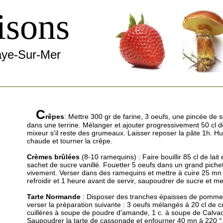
isons
aye-Sur-Mer
C
rêpes
: Mettre 300 gr de farine, 3 oeufs, une pincée de s
dans une terrine. Mélanger et ajouter progressivement 50 cl de
mixeur s'il reste des grumeaux. Laisser reposer la pâte 1h. Hu
chaude et tourner la crêpe.
Crèmes brûlées
(8-10 ramequins) : Faire bouillir 85 cl de lait
sachet de sucre vanillé. Fouetter 5 oeufs dans un grand pichet 
vivement. Verser dans des ramequins et mettre à cuire 25 mn 
refroidir et 1 heure avant de servir, saupoudrer de sucre et met
Tarte Normande
: Disposer des tranches épaisses de pommes 
verser la préparation suivante : 3 oeufs mélangés à 20 cl de c
cuillères à soupe de poudre d’amande, 1 c. à soupe de Calvado
Saupoudrer la tarte de cassonade et enfourner 40 mn à 220 °